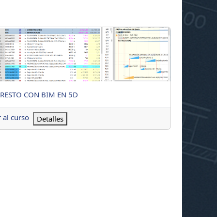
STO CON BIM EN 5D
ombre del curso
RESTO CON BIM EN 5D
r al curso
Detalles