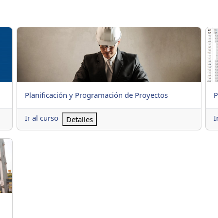
Planificación y Programación de Proyectos
PRE
Nombre del curso
N
Planificación y Programación de Proyectos
P
Ir al curso
I
Detalles