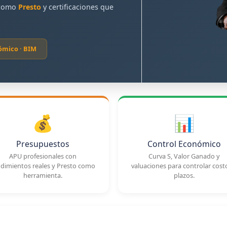
s como
Presto
y certificaciones que
ómico · BIM
💰
📊
Presupuestos
Control Económico
APU profesionales con
Curva S, Valor Ganado y
dimientos reales y Presto como
valuaciones para controlar cost
herramienta.
plazos.