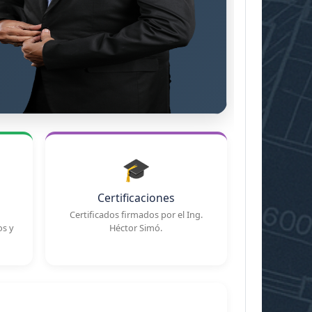
🎓
Certificaciones
Certificados firmados por el Ing.
os y
Héctor Simó.